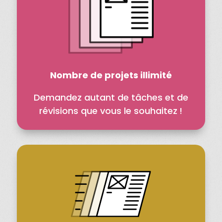
Nombre de projets illimité
Demandez autant de tâches et de
révisions que vous le souhaitez !