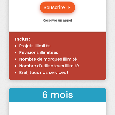
Souscrire
Réserver un appel
Inclus :
Projets illimités
Révisions illimitées
Nombre de marques illimité
Nombre d’utilisateurs illimité
Bref, tous nos services !
6 mois