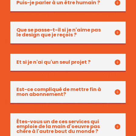
Puis-je parler à un être humain ?
Que se passe-t-il si je n'aime pas
le design que je reçois ?
Et si je n'ai qu'un seul projet ?
Est-ce compliqué de mettre fin à
mon abonnement?
Êtes-vous un de ces services qui
emploie de la main d'oeuvre pas
chère à l'autre bout du monde ?