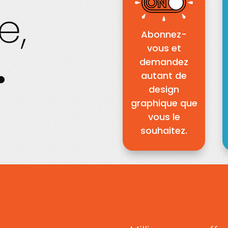
e,
Abonnez-
vous et
.
demandez
autant de
design
graphique que
vous le
souhaitez.