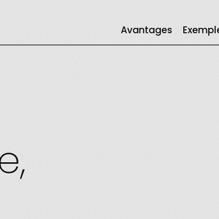
Avantages
Exempl
n
e,