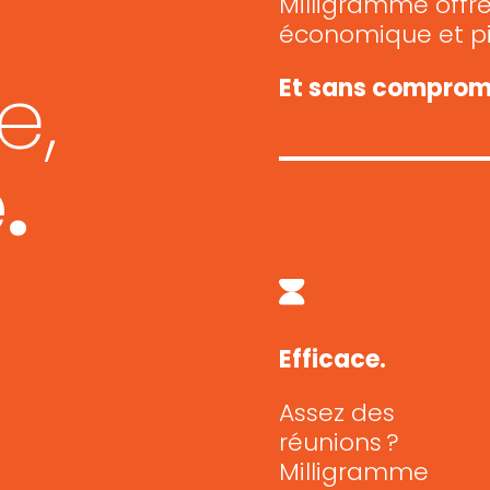
n
Milligramme offre 
économique et pi
e,
Et sans compromis
.
Efficace.
Assez des
réunions ?
Milligramme