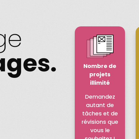
ge
ages.
Nombre de
projets
illimité
Demandez
autant de
tâches et de
révisions que
vous le
souhaitez !