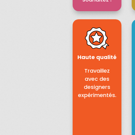
Haute qualité
Travaillez
avec des
designers
expérimentés.