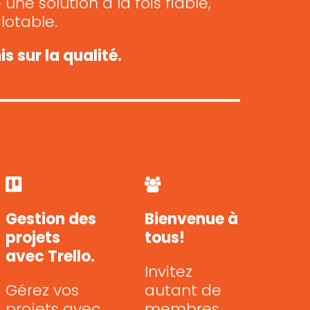
une solution à la fois fiable,
lotable.
 sur la qualité.
Bienvenue à
Gestion des
tous!
projets
avec Trello.
Invitez
autant de
Gérez vos
membres
projets avec