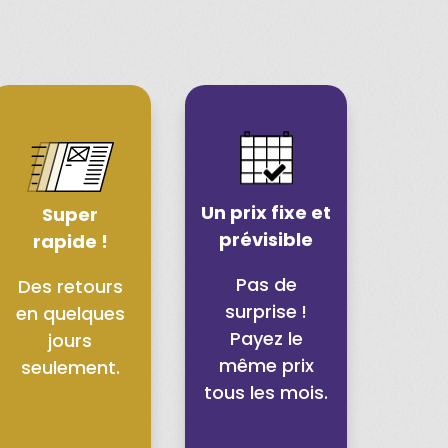
Un prix fixe et
Super
prévisible
rapide !
Pas de
Des retours
surprise !
en quelques
Payez le
jours
même prix
seulement.
tous les mois.