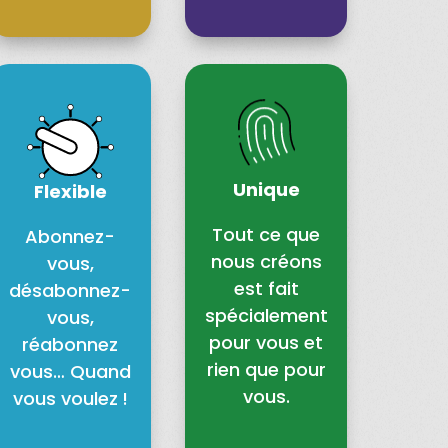
Unique
Flexible
Tout ce que
Abonnez-
nous créons
vous,
est fait
désabonnez-
spécialement
vous,
pour vous et
réabonnez
rien que pour
vous… Quand
vous.
vous voulez !