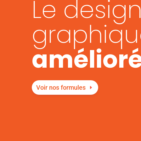
Le desig
graphiqu
amélioré
Voir nos formules